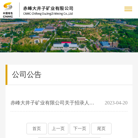
关
公
于
新
司
公
我
闻
党
简
司
介
党
们
中
群
企
动
公司公告
领
群
态
企
心
工
业
人
导
工
中
业
致
作
人
作
文
力
联
色
精
辞
赤峰大井子矿业有限公司关于招录人员的公示
2023-04-20
工
才
沈
神
常
管
化
资
系
会
队
矿
使
见
理
工
伍
新
源
我
命
问
首页
上一页
下一页
尾页
团
作
人
闻
愿
题