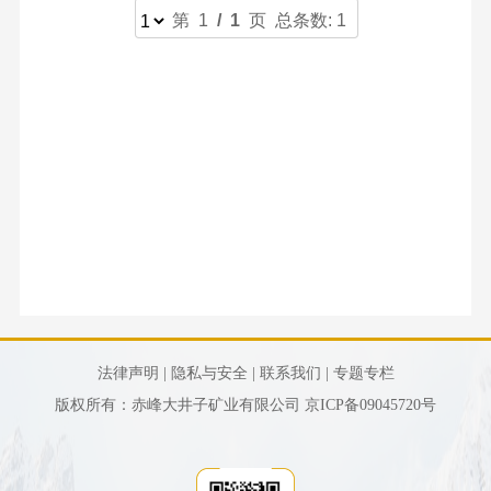
队
团
们
才
第 1
/ 1
页 总条数: 1
集
景
与
组
委
招
团
文
解
织
工
聘
新
化
答
机
作
教
闻
活
法
构
育
国
动
律
资
培
资
声
质
训
要
明
荣
闻
隐
誉
公
私
司
安
公
全
法律声明 |
隐私与安全 |
联系我们 |
专题专栏
告
联
版权所有：赤峰大井子矿业有限公司
京ICP备09045720号
信
系
息
我
公
们