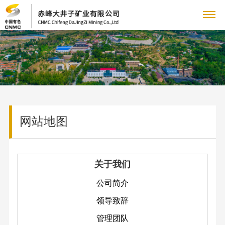
关
公
于
新
司
公
我
闻
党
简
司
介
党
们
中
群
企
动
网站地图
领
群
态
企
心
工
业
人
导
工
中
业
致
作
人
作
文
力
联
色
精
关于我们
辞
工
才
沈
神
常
管
化
资
系
公司简介
会
队
矿
使
见
理
工
伍
领导致辞
新
源
我
命
问
团
作
人
管理团队
闻
愿
题