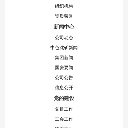
队
团
们
才
集
组织机构
景
与
组
委
招
团
文
资质荣誉
解
织
工
聘
新
化
答
新闻中心
机
作
教
闻
活
法
构
育
公司动态
国
动
律
资
培
中色沈矿新闻
资
声
质
训
要
集团新闻
明
荣
闻
国资要闻
隐
誉
公
私
公司公告
司
安
信息公开
公
全
党的建设
告
联
信
党群工作
系
息
工会工作
我
公
们