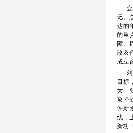
会
记、
达的
的重
障、
改及
成立
刘
目标
大。
攻坚
许新
线
，
新功