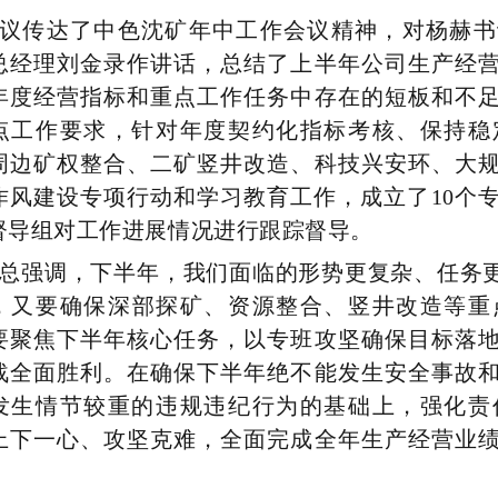
议传达了中色沈矿年中工作会议精神，对杨赫书
总经理刘金录作讲话，总结了上半年公司生产经
年度经营指标和重点工作任务中存在的短板和不
点工作要求，针对年度契约化指标考核、保持稳
周边矿权整合、二矿竖井改造、科技兴安环、大
作风建设专项行动和
学习教育工作
，成立了
10个
督导组对工作进展情况进行跟踪督导。
总强调，
下半年，我们面临的形势更复杂、任务
，又要
确保
深部探矿、资源整合、竖井改造等
重
要
聚焦下半年核心任务，以专班攻坚确保目标落
战全面胜利。在确保下半年绝不能发生安全事故
发生情节较重的违规违纪行为的基础上，
强化责
上下一心、攻坚克难，
全面
完成全年
生产经营业
！