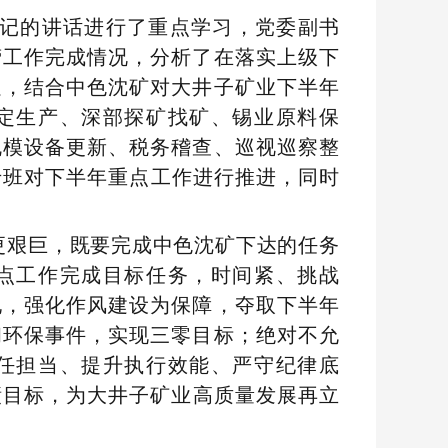
记的讲话进行了重点学习，党委副书
营工作完成情况，分析了在落实上级下
足，结合中色沈矿对大井子矿业下半年
定生产、深部探矿找矿、锡业原料保
规模设备更新、税务稽查、巡视巡察整
专班对下半年重点工作进行推进，同时
更艰巨
，
既要完成
中色沈矿
下达的
任务
点
工作
完成目标任务
，时间紧、挑战
地
，
强化作风建设为
保障
，
夺取下半年
和环保事件，实现三零目标；绝对不允
任担当
、
提升执行效能
、
严守纪律底
绩
目标，为
大井子矿业
高质量发展再立