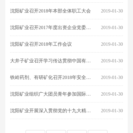
构
设
资
标
信
产
理
要
炼
共
联
沈阳矿业召开2018年本部全体职工大会
2019-01-30
品
念
闻
选
源
采
息
青
系
药
人
出
矿
团
沈阳矿业召开2017年度出资企业党委书记抓党建述职评议考核大会
2019-01-30
我
剂
购
公
才
资
药
工
们
产
招
企
剂
作
沈阳矿业召开2018年工作会议
2019-01-30
开
品
聘
业
贵
工
有
员
新
金
大井子矿业召开学习传达贯彻中国有色集团2018年度工作会议精神专题会议
2019-01-30
会
色
工
闻
属
工
矿
激
社
铁岭药剂、有研矿化召开2018年安全、环保、防火工作会议
2019-01-30
新
作
冶
励
会
材
党
杂
员
沈阳矿业组织广大团员青年参加国际形势教育讲座
2019-01-30
责
料
风
志
工
任
科
廉
沈阳矿业开展深入贯彻党的十九大精神、进一步培育和践行社会主义核心价值观...
2019-01-30
发
技
政
展
研
发