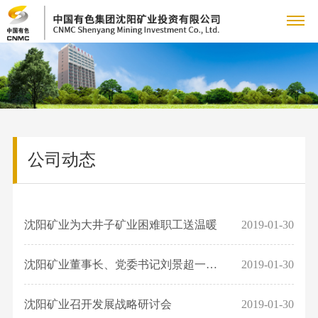
关
公
于
新
司
公
我
闻
成
简
司
介
公司动态
们
中
员
主
动
管
态
矿
心
企
营
产
理
集
山
团
冶
业
业
沈阳矿业为大井子矿业困难职工送温暖
2019-01-30
品
党
团
资
队
炼
新
源
党
组
务
中
的
人
产
沈阳矿业董事长、党委书记刘景超一行走访慰问铁岭药剂困难职工
2019-01-30
闻
铜
建
织
品
人
国
心
建
力
招
锡
工
机
沈阳矿业召开发展战略研讨会
2019-01-30
矿
才
资
冶
作