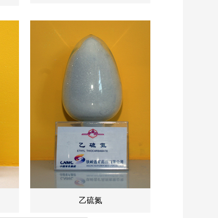
）
乙硫氮