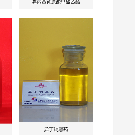
异丙基黄原酸甲酸乙酯
异丁钠黑药