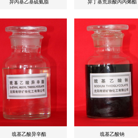
异丙基乙基硫氨脂
异丁基荒原酸丙丙烯酯
巯基乙酸异辛酯
巯基乙酸钠