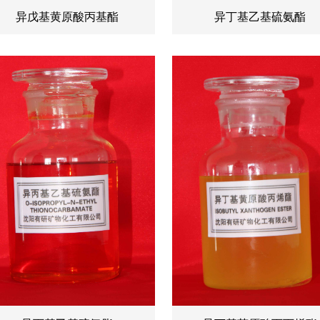
异戊基黄原酸丙基酯
异丁基乙基硫氨酯