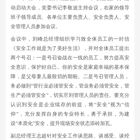
构
设
资
标
信
产
理
要
炼
动启动大会，党委书记李敬波主持会议，在家的领导
共
联
品
念
闻
选
班子领导成员、各单位主要负责人、安全负责人、安
源
采
息
青
系
药
人
出
矿
全管理人员参加会议。
团
我
剂
购
公
才
资
药
工
们
会议中，刘峰总经理组织学习致全体员工的一封信
产
招
企
剂
作
开
《安全工作就是为了美好生活》，并对全体员工提出
品
聘
业
贵
工
两个号召：一是号召奋战在一线的员工，努力提高安
有
员
新
金
会
全意识，保护好自己。你的安全是家庭幸福的基本保
色
工
闻
属
工
障，是父母妻儿最殷切的期盼。二是号召管理人员，
矿
激
社
新
作
务必做到“管行业必须管安全，管业务必须管安全，管
冶
励
会
材
党
生产必须管安全”，切实尽到管理人员的责任。要充分
杂
员
责
料
风
认识到安全是企业续存的前提，将“安全”视为“信
志
工
任
科
廉
仰”，充分发挥自身的专业特长，勇于承担，为建
发
技
政
设“本质化”安全，提升现场安全状态添砖加瓦。
展
研
副总经理王志超针对安全工作谈思路、谈感受、谈经
发