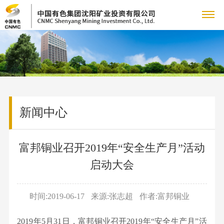
关
公
于
新
司
公
我
闻
成
简
司
介
新闻中心
们
中
员
主
动
管
态
矿
心
企
营
产
理
集
富邦铜业召开2019年“安全生产月”活动
山
团
冶
业
业
品
党
团
资
启动大会
队
炼
新
源
党
组
务
中
的
人
产
闻
铜
建
织
时间:2019-06-17
来源:张志超
作者:富邦铜业
品
人
国
心
建
力
招
锡
工
机
矿
才
资
冶
2019年5月31日，富邦铜业召开2019年“安全生产月”活
作