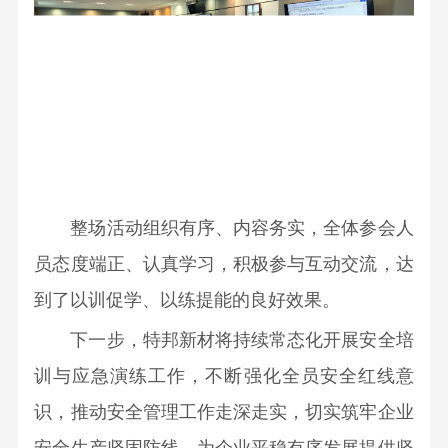
程
有
限
公
司
新
材
料
整场活动组织有序、内容务实，全体参会人
技
员态度端正、认真学习，积极参与互动交流，达
术
到了以训促学、以练提能的良好效果。
与
下一步，
特邦新材
将持续常态化开展安全培
产
品
训与应急演练工作，不断强化全员安全红线意
桂
识，推动安全管理工作走深走实，切实筑牢
企业
林
安全生产坚固防线，为企业平稳有序发展提供坚