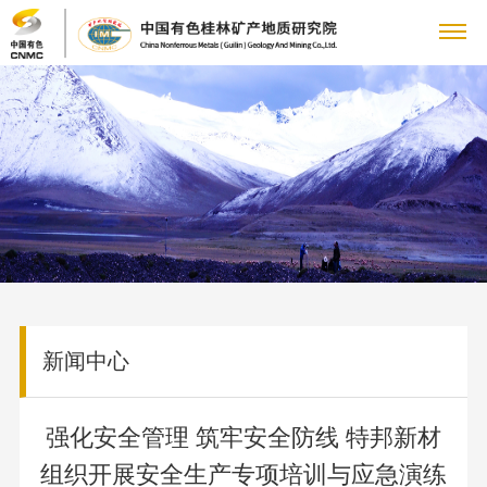
关
董
于
新
事
公
我
闻
主
长
司
致
大
们
中
要
科
动
辞
地
态
科
心
业
技
党
管
质
集
研
理
矿产
专
务
创
群
企
团
机
新闻中心
团
地质
题
动
构
文
队
新
工
业
人
（研
专
态
科
化
公
究
强化安全管理 筑牢安全防线 特邦新材
栏
人
国
作
文
力
信
研
理
司
所）
党
组织开展安全生产专项培训与应急演练
才
资
平
念