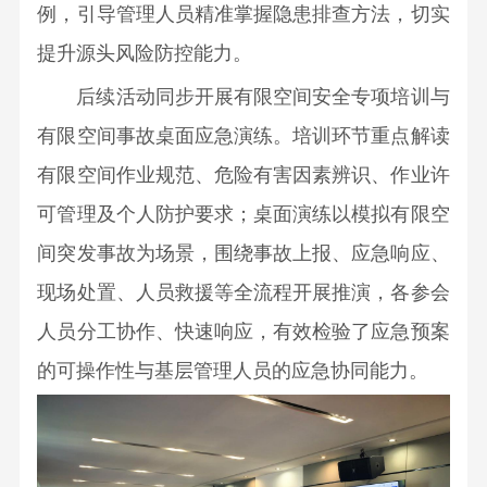
文
例，引导管理人员精准掌握隐患排查方法，切实
环
廉
明
化
保
政
提升源头风险防控能力。
专
持
研
信
后续活动同步开展有限空间安全专项培训与
利
续
究
访
标
创
有限空间事故桌面应急演练。培训环节重点解读
所
举
准
新
有限空间作业规范、危险有害因素辨识、作业许
桂
报
制
文
林
可管理及个人防护要求；桌面演练以模拟有限空
定
化
矿
间突发事故为场景，围绕事故上报、应急响应、
成
执
产
现场处置、人员救援等全流程开展推演，各参会
果
行
地
转
力
人员分工协作、快速响应，有效检验了应急预案
质
化
文
的可操作性与基层管理人员的应急协同能力。
研
期
化
究
刊
院
杂
工
志