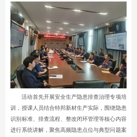
党
会
发
测
二
心
国
建
成
展
试
十
家
引
员
历
中
大
级
领
公
程
心
精
奖
文
示
行
资
神
项
化
公
业
源
党
省
正
告
资
综
建
部
能
质
合
资
级
量
利
讯
奖
文
用
群
项
化
研
团
活动首先开展安全生产隐患排查治理专项培
科
客
究
工
训，授课人员结合
特邦新材
生产实际，围绕隐患
研
户
所
作
成
识别标准、排查流程、整改闭环管理等核心内容
至
博
党
果
上
进行系统讲解，聚焦高频隐患点位与典型问题案
泰
风
发