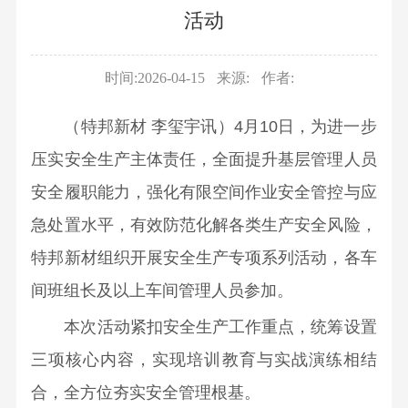
企
高
化
事业
资
息
史
资
活动
要
台
文
业
管
部
学
讯
闻
源
平
公
化
法
董
有
习
人
科
时间:2026-04-15
台
来源:
作者:
活
人
事
色
开
教
才
研
综
动
信
会
金
育
概
（特邦新材
李玺宇讯）
4
月
10
日，
为进一步
动
述
文
息
成
属
国
况
态
压实安全生产主体责任，全面提升基层管理人员
重
化
集
员
桂
企
人
业
要
故
安全履职能力，强化有限空间作业安全管控与应
团
组
林
改
才
务
平
事
组
织
急处置水平，有效防范化解各类生产安全风险，
矿
革
招
单
台
品
织
架
产
特邦新材
组织开展安全生产专项系列活动，各车
学
聘
位
展
牌
部
构
地
习
间班组长及以上车间管理人员
参加。
动
示
建
反
公
质
贯
态
荣
本次活动紧扣安全生产工作重点，统筹设置
设
馈
司
研
彻
视
誉
文
董
三项核心内容，实现培训教育与实战演练相结
简
究
党
频
奖
化
事
介
院
合，全方位夯实安全管理根基。
的
中
项