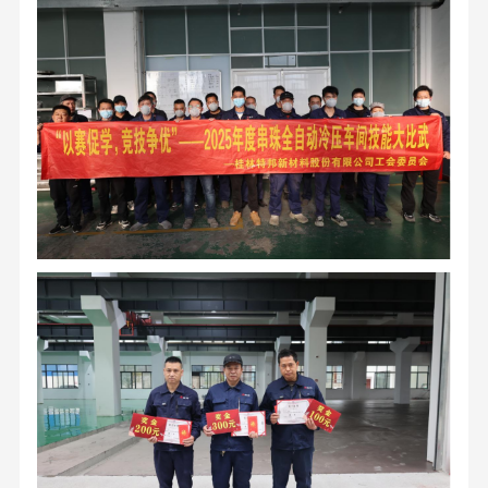
程
有
限
公
司
新
材
料
技
术
与
产
品
桂
林