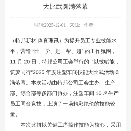
企
高
化
事业
资
息
史
资
大比武圆满落幕
要
台
文
业
管
部
学
讯
闻
源
平
公
化
法
董
有
习
人
科
时间:2025-12-01
台
来源:
作者:
活
人
事
色
开
教
才
研
综
动
信
会
金
育
概
（
特邦新材 俸真理讯）
为提升员工专业技能水
动
述
文
息
成
属
国
况
态
平，营造 “比、学、赶、帮、超” 的工作氛围，
重
化
集
员
桂
企
人
业
要
故
11 月 20 日，特邦公司工会
举行的
“以技赋能，
团
组
林
改
才
务
平
事
组
织
筑梦同行”2025 年度注塑车间技能大比武
活动
圆
矿
革
招
单
台
品
织
架
产
满
落幕
。本次活动由
特邦公司工会主办，
生产
学
聘
位
展
牌
部
构
地
习
部、综合部等多部门协办，注塑车间 10 名生产
动
示
建
反
公
质
贯
态
员工同台竞技，上演了一场精彩绝伦的技能较
荣
设
馈
司
研
彻
视
誉
量。
文
董
简
究
党
频
奖
化
事
介
本次比拼以关键工序操作技能为核心，采用
院
的
中
项