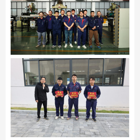
程
有
限
公
司
新
材
料
技
术
与
产
品
桂
林