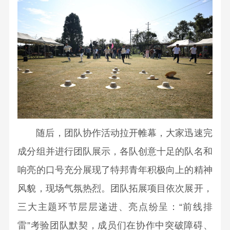
文
环
廉
明
化
保
政
专
持
研
信
利
续
究
访
标
创
所
举
准
新
桂
报
制
文
林
定
化
矿
成
执
产
随后，团队协作活动拉开帷幕，大家迅速完
果
行
地
成分组并进行团队展示，各队创意十足的队名和
转
力
质
响亮的口号充分展现了特邦青年积极向上的精神
化
文
研
期
化
风貌，现场气氛热烈。团队拓展项目依次展开，
究
刊
三大主题环节层层递进、亮点纷呈：“前线排
院
杂
工
雷”考验团队默契，成员们在协作中突破障碍、
志