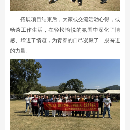
特
邦
拓展项目结束后，大家或交流活动心得，或
新
畅谈工作生活，在轻松愉悦的氛围中深化了情
材
料
感、增进了情谊，为青春的自己凝聚了一股奋进
有
的力量。
限
公
司
桂
林
百
锐
光
电