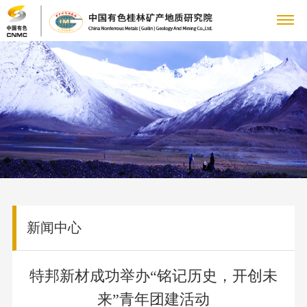
关
董
于
新
事
公
我
闻
主
长
司
致
大
们
中
要
科
动
辞
地
态
科
心
业
技
党
管
质
集
研
理
矿产
专
务
创
群
企
团
机
新闻中心
团
地质
题
动
构
文
队
新
工
业
人
（研
专
态
科
化
公
究
特邦新材成功举办“铭记历史，开创未
栏
人
国
作
文
力
信
研
理
司
所）
党
来”青年团建活动
才
资
平
念