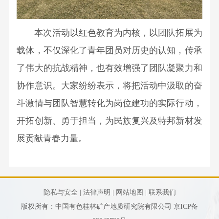
技
术
本次活动以红色教育为内核，以团队拓展为
有
载体，不仅深化了青年团员对历史的认知，传承
限
了伟大的抗战精神，也有效增强了团队凝聚力和
公
司
协作意识。大家纷纷表示，将把活动中汲取的奋
斗激情与团队智慧转化为岗位建功的实际行动，
开拓创新、勇于担当，为民族复兴及特邦新材发
展贡献青春力量。
隐私与安全 |
法律声明 |
网站地图 |
联系我们
版权所有：中国有色桂林矿产地质研究院有限公司
京ICP备