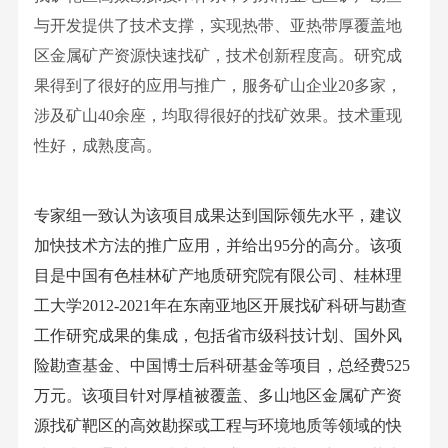
文
环
廉
与开发提供了技术支撑，实现热带、亚热带厚覆盖地
明
化
保
政
区金属矿产资源快速找矿，技术创新程度高。研究成
专
持
研
信
果得到了很好的应用与推广，服务矿山企业20多家，
利
续
究
访
涉及矿山40余座，均取得很好的找矿效果。技术重现
标
创
所
举
性好，成熟度高。
准
新
桂
报
制
文
林
定
化
专家组一致认为该项目成果达到国际领先水平，建议
矿
成
执
加快技术方法的推广应用，并给出95分的高分。该项
产
果
行
目是中国有色桂林矿产地质研究院有限公司、桂林理
地
转
力
工大学2012-2021年在东南亚地区开展找矿科研与勘查
质
化
文
工作研究成果的集成，包括省市级科技计划、国外风
研
期
化
险勘查基金、中国博士后科研基金等项目，总经费525
究
刊
万元。该项目针对厚植被覆盖、多山地区金属矿产资
院
杂
源找矿靶区的高效勘探或工程与环境地质等领域的快
工
志