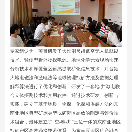
党
会
发
测
二
心
国
建
成
展
试
十
家
引
员
历
中
大
级
领
公
程
心
精
奖
文
示
行
资
神
项
化
公
业
源
党
专家组认为：项目研发了大比例尺超低空无人机航磁
省
正
告
资
综
建
技术、轻便型野外物探电源、地球化学元素现场快速
部
能
质
合
资
分析技术和厚覆盖区遥感提取矿化信息技术，对音频
级
量
利
讯
大地电磁法和激电法等地球物理找矿方法及数据处理
奖
文
用
群
解释算法进行了优化和创新，研发了一套地-井激电联
项
化
研
团
合立体探测技术和实用软件；通过技术研发、创新与
科
客
究
工
实践，建立了基于地质、物探、化探和遥感方法的东
研
户
所
作
南亚地区典型矿床类型找矿靶区高效的圈定与评价技
成
至
博
党
术组合，最终建立了“空-地-井”三位一体的东南亚地区
果
上
泰
风
找矿靶区高效勘探技术体系，为东南亚地区矿产勘查
发