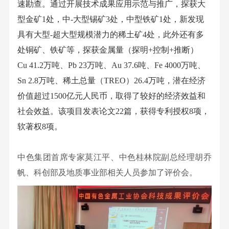
速勘查。通过开展技术成果应用示范与推广，探获大
程
型金矿1处，中-大型锡矿3处，中型铁矿1处，新发现
有
具有大型-超大型规模潜力的稀土矿4处，此外还有多
限
处铜矿、铁矿等，探获金属量（探明+控制+推断）
公
Cu 41.2万吨、Pb 23万吨、Au 37.6吨、Fe 4000万吨、
司
Sn 2.8万吨、稀土总量（TREO）26.4万吨，潜在经济
新
价值超过1500亿元人民币，取得了较好的经济效益和
材
社会效益。该项目发表论文22篇，获得专利授权8项，
料
软著权8项。
技
术
中色集团首席专家莫江平、中色桂林院副总经理胡乔
与
帆、科创部及地质事业部相关人员参加了评价会。
产
品
桂
林