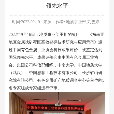
企
高
化
事业
资
息
史
资
领先水平
要
台
文
业
管
部
学
讯
闻
源
平
公
化
法
董
有
习
人
科
时间:2022-09-19
来源:
台
作者: 地质事业部 刘雯婷
活
人
事
色
开
教
才
研
综
动
信
会
金
育
2022年9月16日，地质事业部承担的项目——《东南亚
概
动
述
文
息
成
属
国
地区金属找矿靶区高效勘探技术研究与应用示范》通
况
态
重
化
集
员
桂
企
过中国有色金属工业协会科技成果评价，被鉴定达到
人
业
要
故
团
组
林
改
国际领先水平。成果评价会由中国有色金属工业协
才
务
平
事
组
织
矿
革
会、集团公司科信部组织，中南大学、中国地质大学
招
单
台
品
织
架
产
学
（武汉）、中国恩菲工程技术有限公司、长沙矿山研
聘
位
展
牌
部
构
地
习
究院有限公司、有色金属矿产地质调查中心等单位的5
动
示
建
反
公
质
贯
名专家组成专家组进行评审。
态
荣
设
馈
司
研
彻
视
誉
文
董
简
究
党
频
奖
化
事
介
院
的
中
项