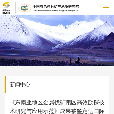
关
董
于
新
事
公
我
闻
主
长
司
致
大
们
中
要
科
动
辞
地
态
科
心
业
技
党
管
质
集
研
理
矿产
专
务
创
群
企
团
机
新闻中心
团
地质
题
动
构
文
队
新
工
业
人
（研
专
态
科
化
公
究
​《东南亚地区金属找矿靶区高效勘探技
栏
人
国
作
文
力
信
研
理
司
所）
党
术研究与应用示范》成果被鉴定达国际
才
资
平
念