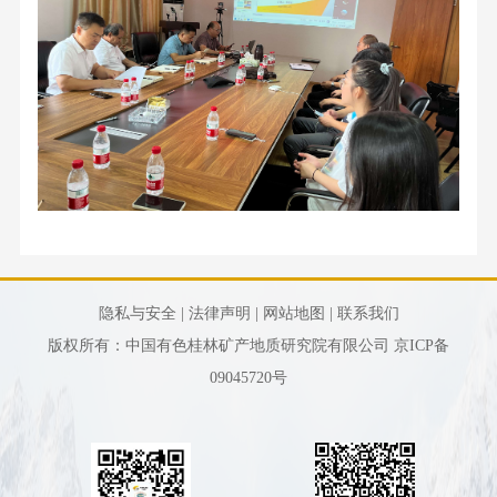
特
邦
新
材
料
有
限
公
司
隐私与安全 |
法律声明 |
网站地图 |
联系我们
桂
版权所有：中国有色桂林矿产地质研究院有限公司
京ICP备
林
09045720号
百
锐
光
电